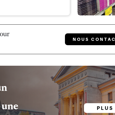
pour
NOUS CONTA
un
 une
PLUS