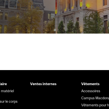
r
laire
Ventes internes
Vêtements
r
 matériel
Accessoires
Campus Macdona
sur le corps
Vêtements pour