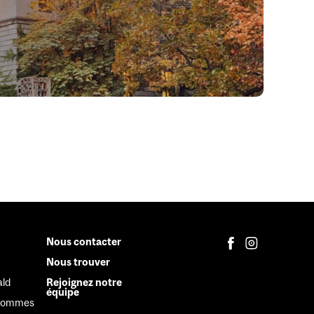
Nous contacter
Secondary
Nous trouver
Menu
ld
Rejoignez notre
équipe
 hommes