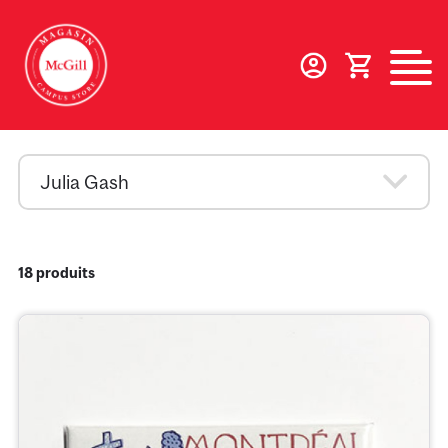
Aller
au
contenu
principal
Primary
Julia Gash
Menu
Second
18 produits
level